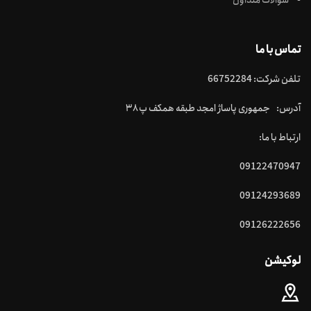
سوالات متداول
تماس با ما
تلفن شرکت: 66752284
آدرس: جمهوری پاساژ امجد طبقه همکف پ ۳۸
ارتباط با ما:
09122470947
09124293689
09126222656
لوکیشن