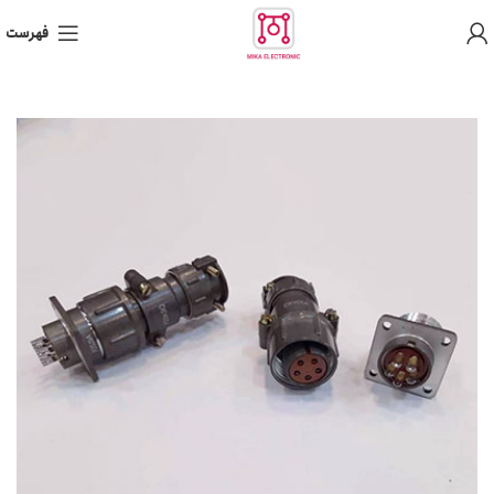
فهرست