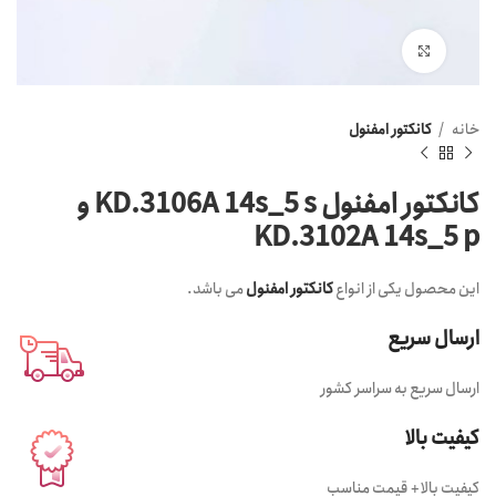
Click to enlarge
خانه
کانکتور امفنول
کانکتور امفنول KD.3106A 14s_5 s و
KD.3102A 14s_5 p
این محصول یکی از انواع
کانکتور امفنول
می باشد.
ارسال سریع
ارسال سریع به سراسر کشور
کیفیت بالا
کیفیت بالا + قیمت مناسب