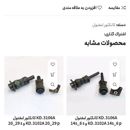
مقایسه
افزودن به علاقه مندی
دسته:
کانکتور امفنول
اشتراک گذاری:
محصولات مشابه
کانکتور امفنول KD.3106A
کانکتور امفنول KD.3106A
14s_6 s و KD.3102A 14s_6 p
20_29 s و KD.3102A 20_29 p