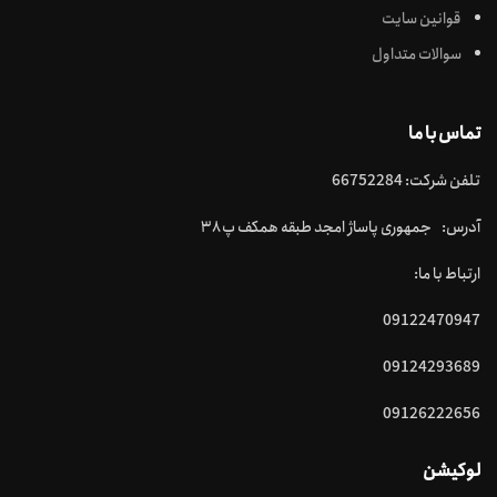
قوانین سایت
سوالات متداول
تماس با ما
تلفن شرکت: 66752284
آدرس: جمهوری پاساژ امجد طبقه همکف پ ۳۸
ارتباط با ما:
09122470947
09124293689
09126222656
لوکیشن