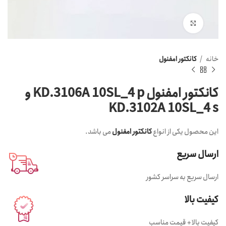
Click to enlarge
خانه
کانکتور امفنول
کانکتور امفنول KD.3106A 10SL_4 p و
KD.3102A 10SL_4 s
این محصول یکی از انواع
کانکتور امفنول
می باشد.
ارسال سریع
ارسال سریع به سراسر کشور
کیفیت بالا
کیفیت بالا + قیمت مناسب