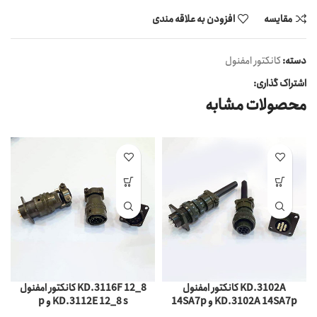
مقایسه
افزودن به علاقه مندی
دسته:
کانکتور امفنول
اشتراک گذاری:
محصولات مشابه
کانکتور امفنول KD.3102A
کانکتور امفنول KD.3116F 12_8
14SA7p و KD.3102A 14SA7p
p و KD.3112E 12_8 s