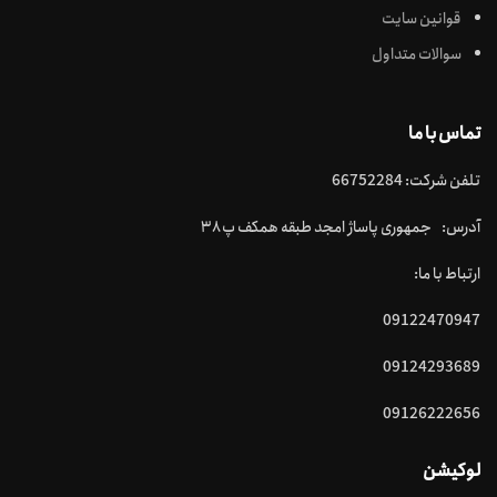
قوانین سایت
سوالات متداول
تماس با ما
تلفن شرکت: 66752284
آدرس: جمهوری پاساژ امجد طبقه همکف پ ۳۸
ارتباط با ما:
09122470947
09124293689
09126222656
لوکیشن